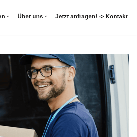
en
Über uns
Jetzt anfragen! -> Kontakt
rümpelungen
Über uns
Jetzt anfragen! -> Kontakt
trümpelungsfirma, Entsorgung ansehen. Ihre Quelle für
 – ➡️ 𝐌&𝐋 𝐓𝐑𝐀𝐍𝐒𝐏𝐎𝐑𝐓𝐄, Ihr