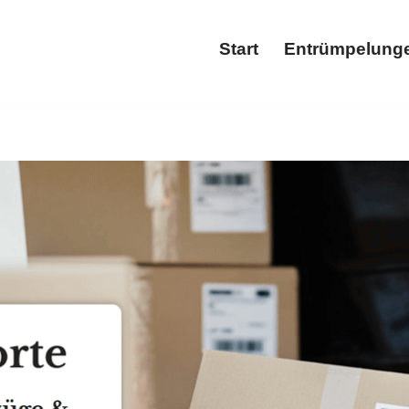
Start
Entrümpelung
Start
Ent
ntrümpelung und ✓Haushaltsauflösung, Wohnungsauflösung, En
ng, ✓Wohnungsauflösung oder ✓Entsorgung für 67471 Elmstein
für Sie ✉.