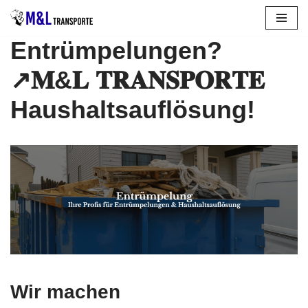
Zum
Entrümpelungen
?
Inhalt
springen
↗️𝐌&𝐋 𝐓𝐑𝐀𝐍𝐒𝐏𝐎𝐑𝐓𝐄
Haushaltsauflösung!
Wir machen