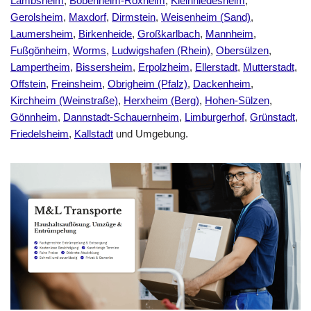
Lambsheim
,
Bobenheim-Roxheim
,
Kleinniedesheim
,
Gerolsheim
,
Maxdorf
,
Dirmstein
,
Weisenheim (Sand)
,
Laumersheim
,
Birkenheide
,
Großkarlbach
,
Mannheim
,
Fußgönheim
,
Worms
,
Ludwigshafen (Rhein)
,
Obersülzen
,
Lampertheim
,
Bissersheim
,
Erpolzheim
,
Ellerstadt
,
Mutterstadt
,
Offstein
,
Freinsheim
,
Obrigheim (Pfalz)
,
Dackenheim
,
Kirchheim (Weinstraße)
,
Herxheim (Berg)
,
Hohen-Sülzen
,
Gönnheim
,
Dannstadt-Schauernheim
,
Limburgerhof
,
Grünstadt
,
Friedelsheim
,
Kallstadt
und Umgebung.