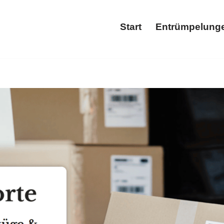
Start
Entrümpelung
Start
Ent
i ↗️𝐌&𝐋 𝐓𝐑𝐀𝐍𝐒𝐏𝐎𝐑𝐓𝐄 und ✓Wohnungsauflösung, Ha
ng, ✓Wohnungsauflösung oder ✓Entsorgung? ➡️ 𝐌&𝐋 𝐓𝐑𝐀