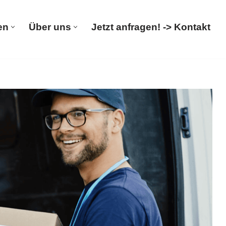
en
Über uns
Jetzt anfragen! -> Kontakt
rümpelungen
Über uns
Jetzt anfragen! -> Kontakt
ushaltsauflösung, Entrümpelungsfirma, Entsorgung.
𝐒𝐏𝐎𝐑𝐓𝐄, Ihr Haushaltsauflöser & Entrümpler für