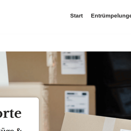
Start
Entrümpelung
Start
Ent
 Verfügung Entrümpelung oder ✓Entrümpelungsfirma, Wohnungsa
haltsauflöser & Entrümpler für ✓Entrümpelung, ✓Haushaltsau