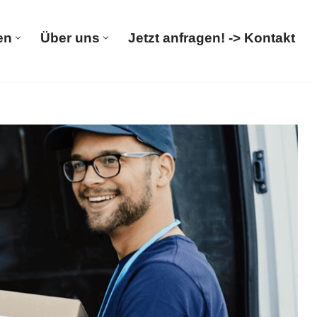
en
Über uns
Jetzt anfragen! -> Kontakt
rümpelungen
Über uns
Jetzt anfragen! -> Kontakt
uflösung, Haushaltsauflösung, Entsorgung. ➡️ 𝐌&𝐋
flösung, ✓Entrümpelungsfirma, ✓Wohnungsauflösung oder