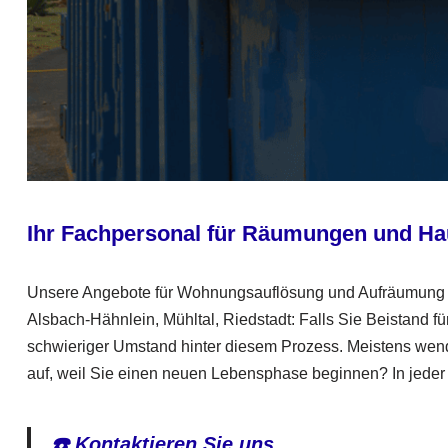
Ihr Fachpersonal für Räumungen und H
Unsere Angebote für Wohnungsauflösung und Aufräumung bi
Alsbach-Hähnlein, Mühltal, Riedstadt: Falls Sie Beistand f
schwieriger Umstand hinter diesem Prozess. Meistens wend
auf, weil Sie einen neuen Lebensphase beginnen? In jeder S
☎️ Kontaktieren Sie uns.