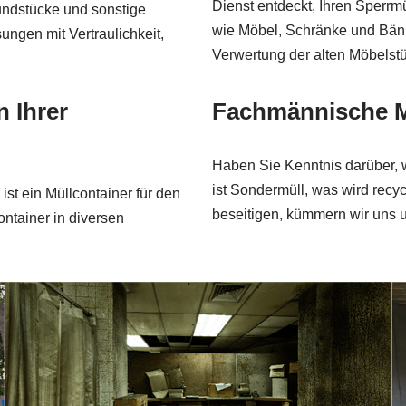
Dienst entdeckt, Ihren Sperrm
rundstücke und sonstige
wie Möbel, Schränke und Bänk
ngen mit Vertraulichkeit,
Verwertung der alten Möbelstü
n Ihrer
Fachmännische Mü
Haben Sie Kenntnis darüber, w
ist Sondermüll, was wird recy
st ein Müllcontainer für den
beseitigen, kümmern wir uns 
ontainer in diversen