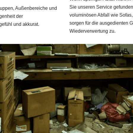
Sie unseren Service gefunden
huppen, Außenbereiche und
voluminösen Abfall wie Sofas
genheit der
sorgen für die ausgedienten G
efühl und akkurat.
Wiederverwertung zu.