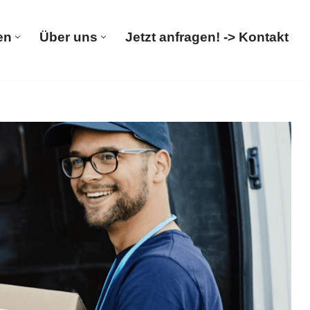
en
Über uns
Jetzt anfragen! -> Kontakt
rümpelungen
Über uns
Jetzt anfragen! -> Kontakt
irma, Haushaltsauflösung, Entsorgung. ➡️ 𝐌&𝐋
sfirma, ✓Wohnungsauflösung oder ✓Entsorgung für