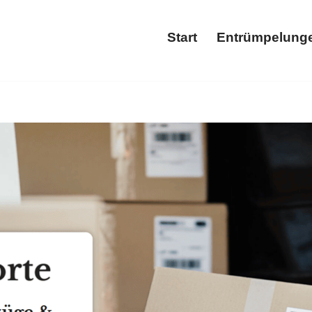
Start
Entrümpelung
Start
Ent
m für Entrümpelung und ✓Wohnungsauflösung, Entrümpelungsf
ler für ✓Entrümpelung, ✓Haushaltsauflösung, ✓Entrümpelung