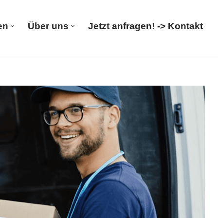
en
Über uns
Jetzt anfragen! -> Kontakt
rümpelungen
Über uns
Jetzt anfragen! -> Kontakt
ntrümpelungsfirma, Wohnungsauflösung, Entsorgung. ➡️
Entrümpelung, ✓Wohnungsauflösung als auch ✓Entsorgung