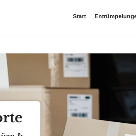
Start
Entrümpelung
Start
Ent
𝐌&𝐋 𝐓𝐑𝐀𝐍𝐒𝐏𝐎𝐑𝐓𝐄 als auch ✓Haushaltsauflösung, E
ntrümpler für ✓Haushaltsauflösung, ✓Entrümpelungsfirma, ✓
ür Sie ✉.