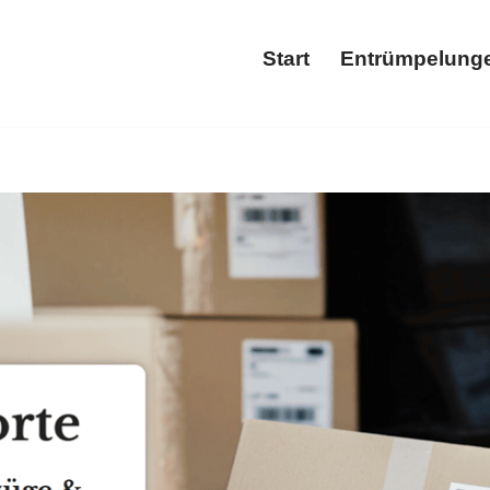
Start
Entrümpelung
Start
Ent
𝐓𝐄 und ✓Wohnungsauflösung, Entrümpelungsfirma, Haushaltsauf
fort ✓Haushaltsauflösung, ✓Entrümpelung, ✓Entrümpelung