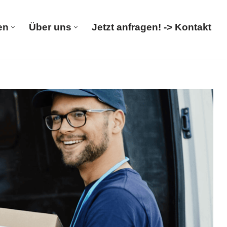
en
Über uns
Jetzt anfragen! -> Kontakt
rümpelungen
Über uns
Jetzt anfragen! -> Kontakt
lösung, Entsorgung. 𝐌&𝐋 𝐓𝐑𝐀𝐍𝐒𝐏𝐎𝐑𝐓𝐄, Ihr
sfirma, ✓Wohnungsauflösung und ✓Entsorgung.