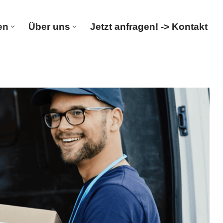
en
Über uns
Jetzt anfragen! -> Kontakt
rümpelungen
Über uns
Jetzt anfragen! -> Kontakt
altsauflösung, Entsorgung. Bestellen Sie
n bei 𝐌&𝐋 𝐓𝐑𝐀𝐍𝐒𝐏𝐎𝐑𝐓𝐄. Ihr