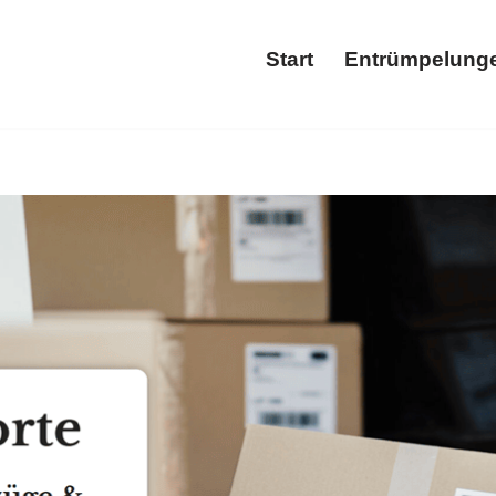
Start
Entrümpelung
Start
Ent
mpelung und ✓Wohnungsauflösung, Entrümpelungsfirma, Haush
ng, ✓Wohnungsauflösung oder ✓Entsorgung in 55234 Hochbor
ir die Zukunft ✉.