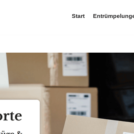
Start
Entrümpelung
Start
Ent
 𝐓𝐑𝐀𝐍𝐒𝐏𝐎𝐑𝐓𝐄 und ✓Wohnungsauflösung, Entrümpelun
ng, ✓Wohnungsauflösung als auch ✓Entsorgung – finden Sie ➡
für Sie ✉.