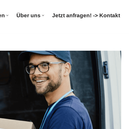
en
Über uns
Jetzt anfragen! -> Kontakt
rümpelungen
Über uns
Jetzt anfragen! -> Kontakt
gsfirma, Haushaltsauflösung, Entsorgung.
️ 𝐌&𝐋 𝐓𝐑𝐀𝐍𝐒𝐏𝐎𝐑𝐓𝐄, Ihr Haushaltsauflöser &