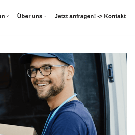
en
Über uns
Jetzt anfragen! -> Kontakt
rümpelungen
Über uns
Jetzt anfragen! -> Kontakt
, Entrümpelungsfirma, Entsorgung. Verfügbar:
m bei 𝐌&𝐋 𝐓𝐑𝐀𝐍𝐒𝐏𝐎𝐑𝐓𝐄 – Ihr