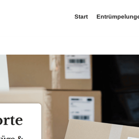
Start
Entrümpelung
Start
Ent
it Entrümpelung und ✓Haushaltsauflösung, Wohnungsauflösung
ng, ✓Wohnungsauflösung als auch ✓Entsorgung für Neulußhei
vorbei ✉.