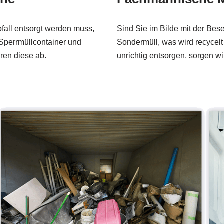
fall entsorgt werden muss,
Sind Sie im Bilde mit der Bes
n Sperrmüllcontainer und
Sondermüll, was wird recycelt
eren diese ab.
unrichtig entsorgen, sorgen wi