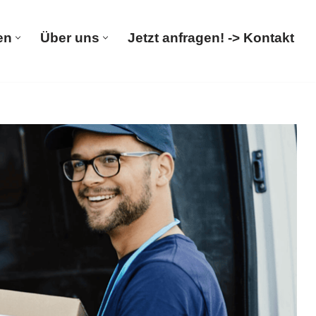
en
Über uns
Jetzt anfragen! -> Kontakt
rümpelungen
Über uns
Jetzt anfragen! -> Kontakt
irma, Wohnungsauflösung, Entsorgung. Ihre Quelle für
➡️ 𝐌&𝐋 𝐓𝐑𝐀𝐍𝐒𝐏𝐎𝐑𝐓𝐄, Ihr Haushaltsauflöser &