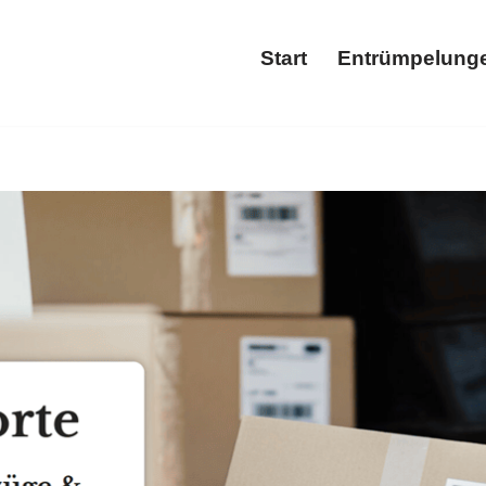
Start
Entrümpelung
Start
Ent
dt zu Entrümpelung und ✓Haushaltsauflösung, Entrümpelungsf
ng, ✓Wohnungsauflösung oder ✓Entsorgung für Mutterstadt – 